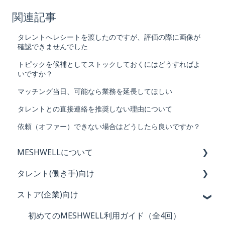
関連記事
タレントへレシートを渡したのですが、評価の際に画像が
確認できませんでした
トピックを候補としてストックしておくにはどうすればよ
いですか？
マッチング当日、可能なら業務を延長してほしい
タレントとの直接連絡を推奨しない理由について
依頼（オファー）できない場合はどうしたら良いですか？
MESHWELLについて
タレント(働き手)向け
MESHWELLの概要と特徴
ストア(企業)向け
会員登録・退会
初めてのMESHWELL利用ガイド（全４回）
ログイン・パスワード
MESHWELL ベーシック 〜心構え〜
初めてのMESHWELL利用ガイド（全4回）