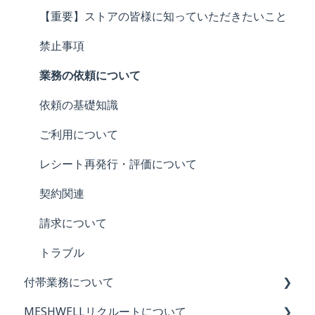
メールアドレス
本人確認
【重要】ストアの皆様に知っていただきたいこと
ユーザー名
ユーザー名・タレントIDについて
禁止事項
評価
お仕事の方式について
業務の依頼について
MESHWELL内の用語について
お仕事の注意点
依頼の基礎知識
海外からの利用
ご利用について
報酬振込依頼～受取まで
レシート再発行・評価について
確定申告・源泉徴収・マイナンバーについて
契約関連
トラブル
請求について
トラブル
付帯業務について
MESHWELLリクルートについて
付帯業務について