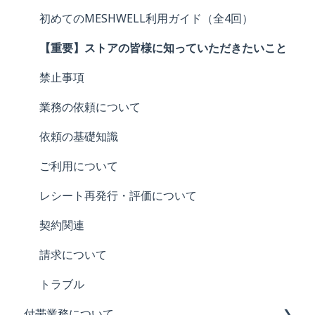
ログイン・パスワード
MESHWELL ベーシック 〜心構え〜
初めてのMESHWELL利用ガイド（全4回）
メールアドレス
本人確認
【重要】ストアの皆様に知っていただきたいこと
ユーザー名
ユーザー名・タレントIDについて
禁止事項
評価
お仕事の方式について
業務の依頼について
MESHWELL内の用語について
お仕事の注意点
依頼の基礎知識
海外からの利用
ご利用について
報酬振込依頼～受取まで
レシート再発行・評価について
確定申告・源泉徴収・マイナンバーについて
契約関連
トラブル
請求について
トラブル