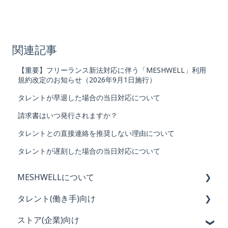
関連記事
【重要】フリーランス新法対応に伴う「MESHWELL」利用
規約改定のお知らせ（2026年9月1日施行）
タレントが早退した場合の当日対応について
請求書はいつ発行されますか？
タレントとの直接連絡を推奨しない理由について
タレントが遅刻した場合の当日対応について
MESHWELLについて
タレント(働き手)向け
MESHWELLの概要と特徴
ストア(企業)向け
会員登録・退会
初めてのMESHWELL利用ガイド（全４回）