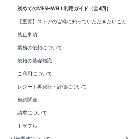
ログイン・パスワード
MESHWELL ベーシック 〜心構え〜
初めてのMESHWELL利用ガイド（全4回）
メールアドレス
本人確認
【重要】ストアの皆様に知っていただきたいこと
ユーザー名
ユーザー名・タレントIDについて
禁止事項
評価
お仕事の方式について
業務の依頼について
MESHWELL内の用語について
お仕事の注意点
依頼の基礎知識
海外からの利用
ご利用について
報酬振込依頼～受取まで
レシート再発行・評価について
確定申告・源泉徴収・マイナンバーについて
契約関連
トラブル
請求について
トラブル