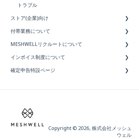
トラブル
ストア(企業)向け
付帯業務について
初めてのMESHWELL利用ガイド（全4回）
MESHWELLリクルートについて
【重要】ストアの皆様に知っていただきたいこと
付帯業務について
インボイス制度について
禁止事項
レギュラー業務
MESHWELLリクルートの概要と特徴
確定申告特設ページ
業務の依頼について
アシスト業務
お知らせ
依頼の基礎知識
サインアップ業務
令和7(2025)年度
ご利用について
レシート再発行・評価について
契約関連
Copyright © 2026, 株式会社メッシュ
ウェル
請求について