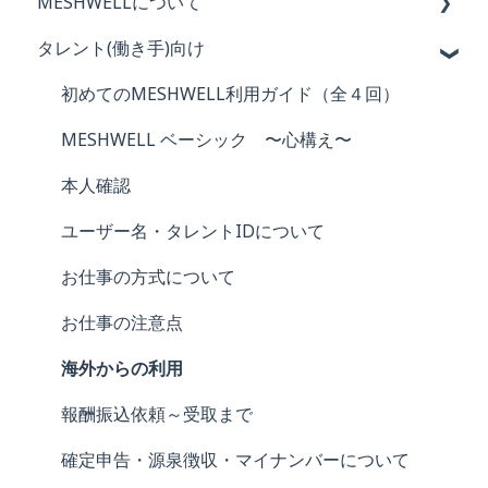
MESHWELLについて
タレント(働き手)向け
MESHWELLの概要と特徴
会員登録・退会
初めてのMESHWELL利用ガイド（全４回）
ログイン・パスワード
MESHWELL ベーシック 〜心構え〜
メールアドレス
本人確認
ユーザー名
ユーザー名・タレントIDについて
評価
お仕事の方式について
MESHWELL内の用語について
お仕事の注意点
海外からの利用
報酬振込依頼～受取まで
確定申告・源泉徴収・マイナンバーについて