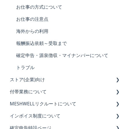
評価
お仕事の方式について
MESHWELL内の用語について
お仕事の注意点
海外からの利用
報酬振込依頼～受取まで
確定申告・源泉徴収・マイナンバーについて
トラブル
ストア(企業)向け
付帯業務について
初めてのMESHWELL利用ガイド（全4回）
MESHWELLリクルートについて
【重要】ストアの皆様に知っていただきたいこと
付帯業務について
インボイス制度について
禁止事項
レギュラー業務
MESHWELLリクルートの概要と特徴