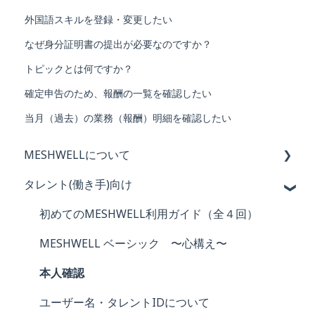
外国語スキルを登録・変更したい
なぜ身分証明書の提出が必要なのですか？
トピックとは何ですか？
確定申告のため、報酬の一覧を確認したい
当月（過去）の業務（報酬）明細を確認したい
MESHWELLについて
タレント(働き手)向け
MESHWELLの概要と特徴
会員登録・退会
初めてのMESHWELL利用ガイド（全４回）
ログイン・パスワード
MESHWELL ベーシック 〜心構え〜
メールアドレス
本人確認
ユーザー名
ユーザー名・タレントIDについて