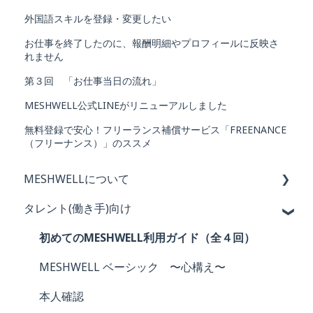
外国語スキルを登録・変更したい
お仕事を終了したのに、報酬明細やプロフィールに反映さ
れません
第３回 「お仕事当日の流れ」
MESHWELL公式LINEがリニューアルしました
無料登録で安心！フリーランス補償サービス「FREENANCE
（フリーナンス）」のススメ
MESHWELLについて
タレント(働き手)向け
MESHWELLの概要と特徴
会員登録・退会
初めてのMESHWELL利用ガイド（全４回）
ログイン・パスワード
MESHWELL ベーシック 〜心構え〜
メールアドレス
本人確認