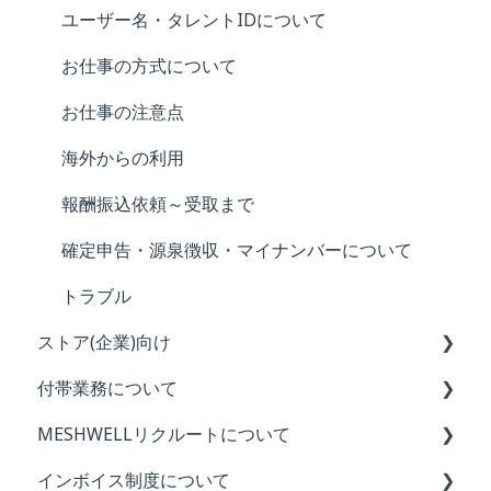
ユーザー名
ユーザー名・タレントIDについて
評価
お仕事の方式について
MESHWELL内の用語について
お仕事の注意点
海外からの利用
報酬振込依頼～受取まで
確定申告・源泉徴収・マイナンバーについて
トラブル
ストア(企業)向け
付帯業務について
初めてのMESHWELL利用ガイド（全4回）
MESHWELLリクルートについて
【重要】ストアの皆様に知っていただきたいこと
付帯業務について
インボイス制度について
禁止事項
レギュラー業務
MESHWELLリクルートの概要と特徴